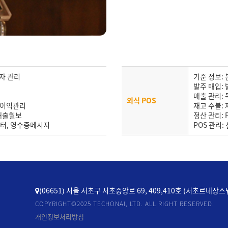
용자 관리
기준 정보: 
발주 매입: 
매출 관리:
외식 POS
, 이익관리
재고 수불:
 매출월보
정산 관리:
마스터, 영수증메시지
POS 관리:
(06651) 서울 서초구 서초중앙로 69, 409,410호 (서초르네상스
COPYRIGHT©2025 TECHONAI, LTD. ALL RIGHT RESERVED.
개인정보처리방침