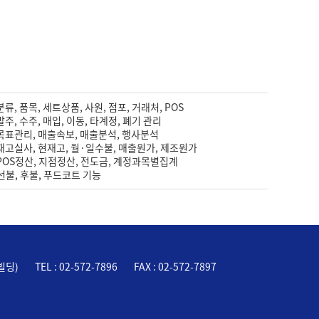
분류, 품목, 세트상품, 사원, 점포, 거래처, POS
발주, 수주, 매입, 이동, 타계정, 폐기 관리
 목표관리, 매출속보, 매출분석, 행사분석
 재고실사, 현재고, 월·일수불, 매출원가, 제조원가
 POS정산, 지점정산, 전도금, 계정과목별집계
 선불, 후불, 푸드코트 기능
빌딩)
TEL : 02-572-7896
FAX : 02-572-7897